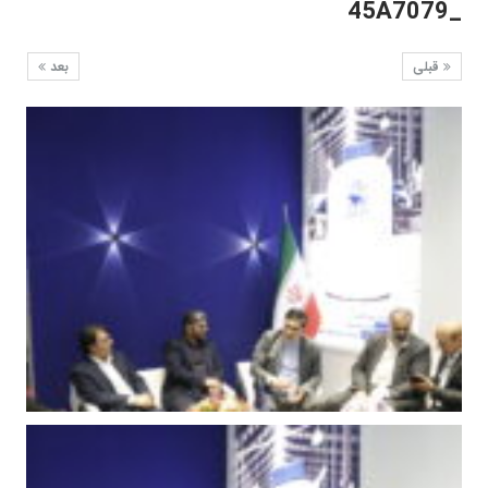
_45A7079
قبلی
بعد