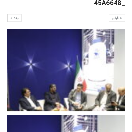
_45A6648
قبلی
بعد