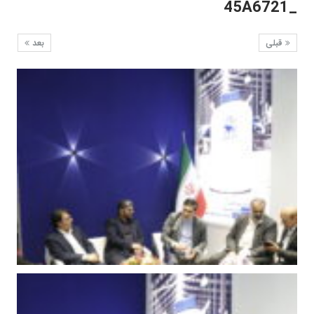
_45A6721
قبلی
بعد