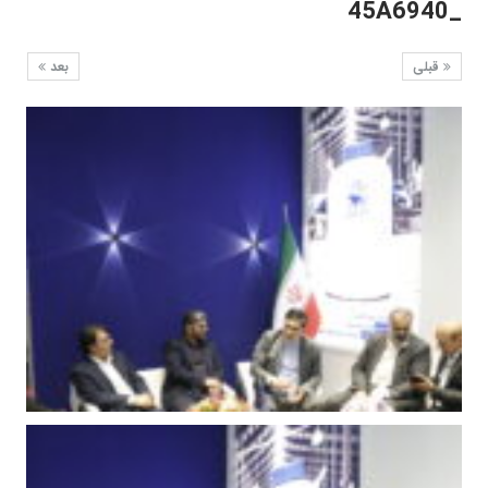
_45A6940
قبلی
بعد