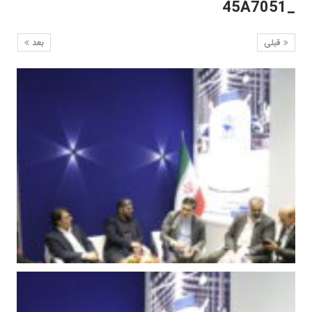
_45A7051
قبلی
بعد