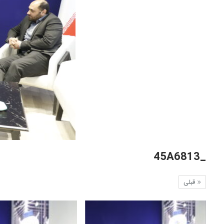
_45A6813
قبلی