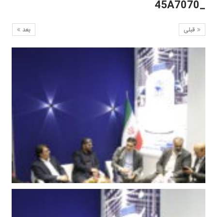
_45A7070
قبلی
بعد