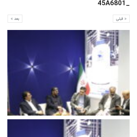
_45A6801
قبلی
بعد