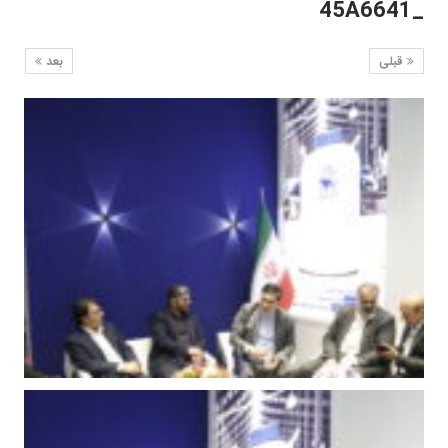
_45A6641
قبلی
بعد