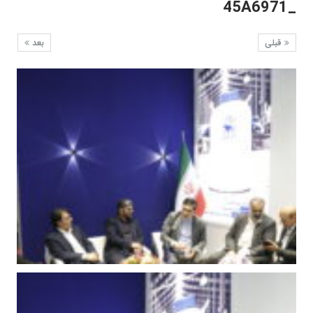
_45A6971
قبلی
بعد