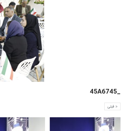
_45A6745
قبلی