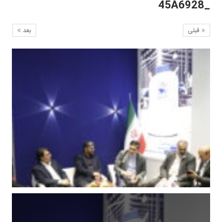
_45A6928
قبلی
بعد