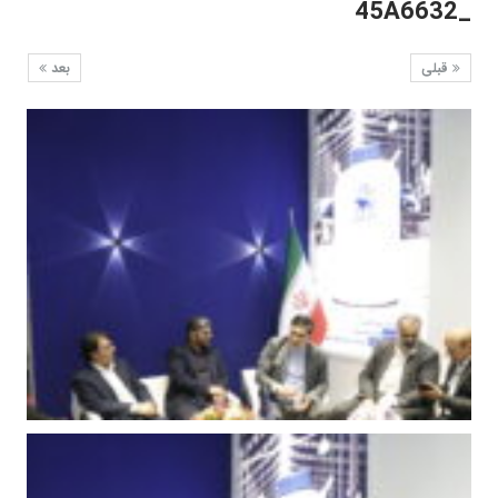
_45A6632
قبلی
بعد