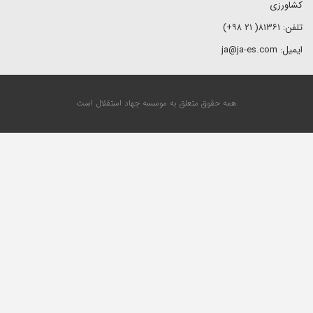
کشاورزی
تلفن: ۸۱۳۶۱( ۲۱ ۹۸+)
ایمیل: ja@ja-es.com
همه حقوق متعلق به موسسه جهاد استقلال است