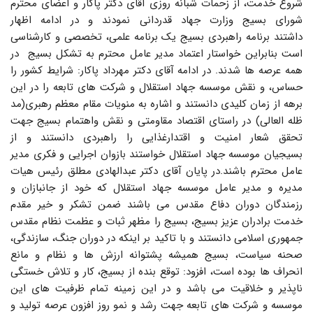
شروع خدمت، از زحمات شبانه روزی آقای دکتر پاکار و اعضای محترم
شورای بسیج وزارت جهاد قدردانی نمودند و در ادامه اظهار
داشتند برنامه راهبردی بسیج یک برنامه علمی، تخصصی و کارشناسی
است بنابراین خواستار اعتماد مدیر عامل محترم به تشکل بسیج در
همه عرصه ها شدند. در ادامه آقای دکتر مهرداد پاکار: شرایط کشور را
حساس، و نقش موسسه جهاد استقلال و شرکت های تابعه را در این
برهه از زمان کلیدی دانستند و اشاره به منویات مقام معظم رهبری(مد
ظله العالی) در راستای اقتصاد مقاومتی و نقش واهتمام بسیج جهت
تحقق شعار امنیت و اقتدارغذایی را راهبردی دانستند و از
بسیجیان موسسه جهاد استقلال خواستند بازوان اجرایی و فکری مدیر
عامل محترم باشند.در پایان آقای دکتر عبدالهادی مطلق رئیس هیات
مدیره و مدیر عامل موسسه جهاد استقلال که خود از جانبازان و
رزمندگان دوران دفاع مقدس می باشند ضمن تشکر و خیر مقدم
خدمت برادران عزیز بسیج، بسیج را مظهر ثبات و عظمت نظام مقدس
جمهوری اسلامی دانستند و با تاکید بر اینکه در دوران جنگ، سازندگی،
صحنه سیاست، بسیج همیشه پشتوانه ارزش ها و نظام و مانع
انحراف ها بوده است، افزود: توقع بنده از بسیج، کار و تلاش خستگی
ناپذیر و خلاقیت می باشد و در این زمینه تمام ظرفیت های این
موسسه و شرکت های تابعه جهت رشد و نمو روز افزون عرصه تولید و