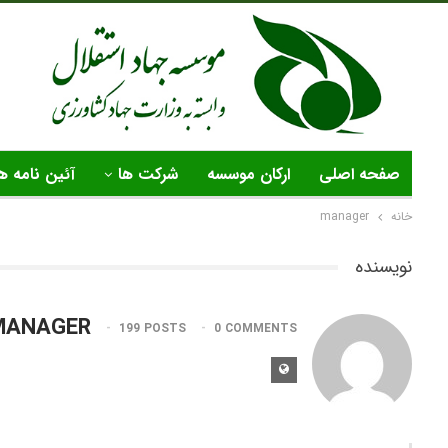
صفحه اصلی
ارکان موسسه
شرکت ها
آئین نامه ه
خانه
manager
نویسنده
MANAGER
199 POSTS
0 COMMENTS