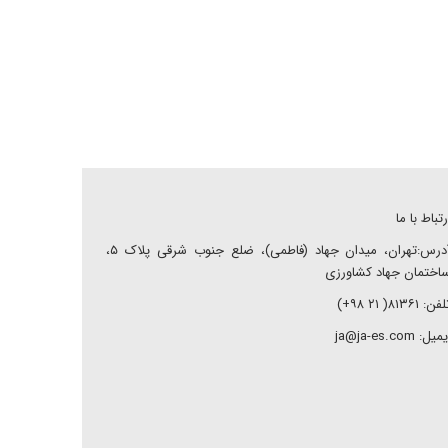
رتباط با ما
آدرس:تهران، میدان جهاد (فاطمی)، ضلع جنوب شرقی پلاک ۵،
اختمان جهاد کشاورزی
ن: ۸۱۳۶۱( ۲۱ ۹۸+)
میل: ja@ja-es.com