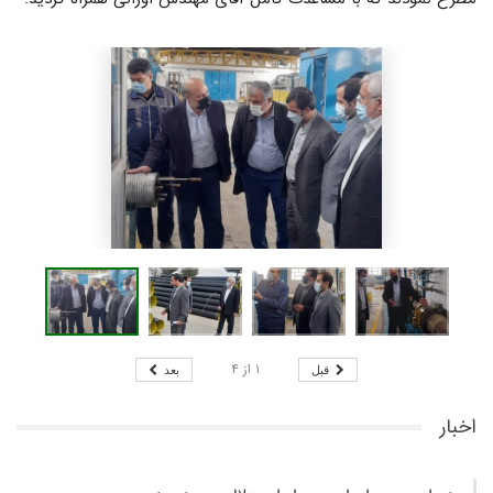
۱
از
۴
قبل
بعد
اخبار