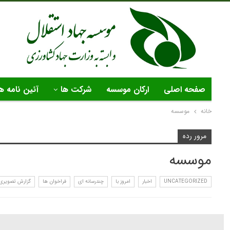
صفحه اصلی
ارکان موسسه
شرکت ها
آئین نامه ه
خانه
موسسه
مرور رده
موسسه
UNCATEGORIZED
اخبار
امروز با
چندرسانه ای
فراخوان ها
گزارش تصویری