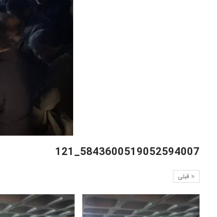
5843600519052594007_121
قبلی