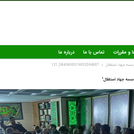
ا و مقررات
تماس با ما
درباره ما
سسه جهاد استقلال
5843600519052594007_121
سه جهاد استقلال"