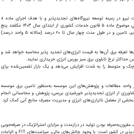
طبق این مصوبه و در راستای اجرای وظایف قانونی وزارت نیرو در زمینه توسعه نیروگاه‌های تجدیدپذیر و با هدف اجرای ماده ۸
مصوبات شورای عالی انرژی کشور، همه دستگاه‌های اجراییِ موضوع ماده ۵ قانون خدمات کشوری از ابتدای سال ۱۴۰۳ مکلفند پنج
درصد از برق مصرفی خود را از طریق انرژی‌های تجدیدپذیر، تامین و در طول مدت چهار سال تا ۲۰ درصد (سالانه ۵ واحد درصد)
ا تعرفه برق آن‌ها به قیمت انرژی‌های تجدید پذیر محاسبه خواهد شد و
اس حداکثر نرخ تابلوی برق سبز بورس انرژی خریداری نمایند.
وچک و متوسط را به شدت افزایش می‌دهد و یک بازار تضمین‌شده برای
 واحد مطالعات و پژوهش‌های این موسسه به‌منظور تامین برق موسسه
شاورزی از انرژی تجدیدپذیر خورشیدی بررسی، پژوهش و محاسباتی انجام
بخشی از معضل ناترازی‌های انرژی و مدیریت مصرف منابع آبی کمک کرد.
 مقرون‌به‌صرفه بودن تولید در درازمدت و مزایای استراتژیک در صرفه‌جویی
آب و کاهش آلودگی، ستون اصلی توسعه انرژی‌های تجدیدپذیر در کشور است. با وجود چالش‌های مالی، سیاست‌های FIT و الزامات