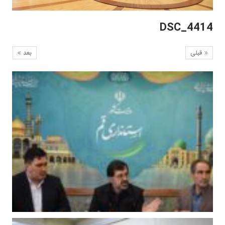
DSC_4414
قبلی
بعد