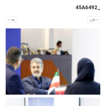
_45A6492
قبلی
بعد