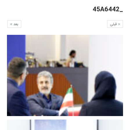
_45A6442
قبلی
بعد