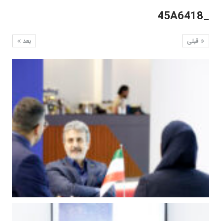
_45A6418
قبلی
بعد