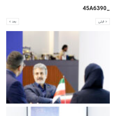
_45A6390
قبلی
بعد