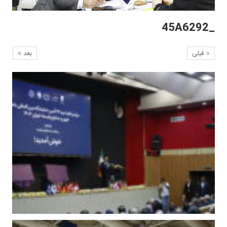
_45A6292
قبلی
بعد