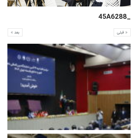
_45A6288
قبلی
بعد