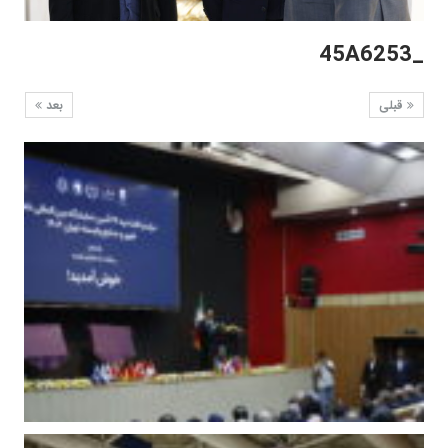
_45A6253
قبلی
بعد