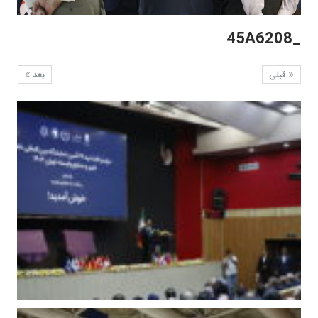
_45A6208
قبلی
بعد