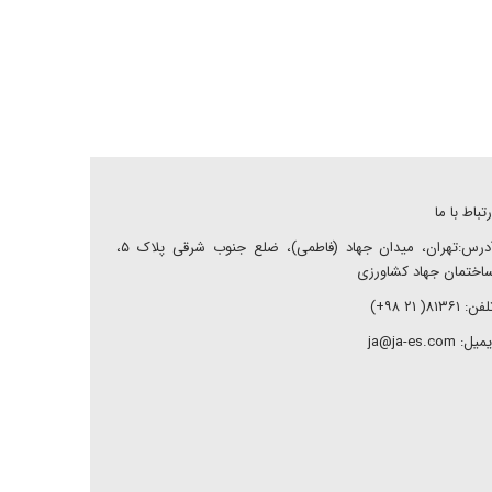
رتباط با ما
آدرس:تهران، میدان جهاد (فاطمی)، ضلع جنوب شرقی پلاک ۵،
اختمان جهاد کشاورزی
ن: ۸۱۳۶۱( ۲۱ ۹۸+)
میل: ja@ja-es.com