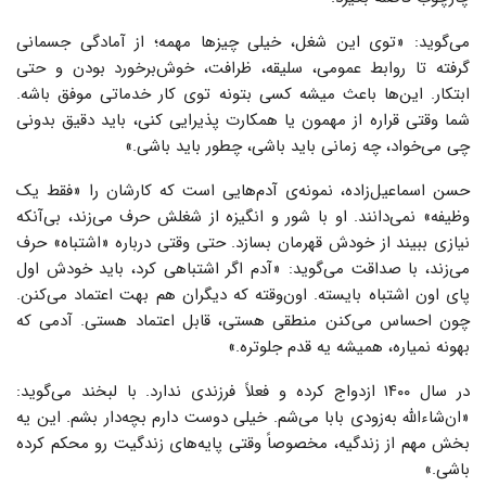
می‌گوید: «توی این شغل، خیلی چیزها مهمه؛ از آمادگی جسمانی
گرفته تا روابط عمومی، سلیقه، ظرافت، خوش‌برخورد بودن و حتی
ابتکار. این‌ها باعث میشه کسی بتونه توی کار خدماتی موفق باشه.
شما وقتی قراره از مهمون یا همکارت پذیرایی کنی، باید دقیق بدونی
چی می‌خواد، چه زمانی باید باشی، چطور باید باشی.»
حسن اسماعیل‌زاده، نمونه‌ی آدم‌هایی است که کارشان را «فقط یک
وظیفه» نمی‌دانند. او با شور و انگیزه از شغلش حرف می‌زند، بی‌آنکه
نیازی ببیند از خودش قهرمان بسازد. حتی وقتی درباره «اشتباه» حرف
می‌زند، با صداقت می‌گوید: «آدم اگر اشتباهی کرد، باید خودش اول
پای اون اشتباه بایسته. اون‌وقته که دیگران هم بهت اعتماد می‌کنن.
چون احساس می‌کنن منطقی هستی، قابل اعتماد هستی. آدمی که
بهونه نمیاره، همیشه یه قدم جلوتره.»
در سال ۱۴۰۰ ازدواج کرده و فعلاً فرزندی ندارد. با لبخند می‌گوید:
«ان‌شاءالله به‌زودی بابا می‌شم. خیلی دوست دارم بچه‌دار بشم. این یه
بخش مهم از زندگیه، مخصوصاً وقتی پایه‌های زندگیت رو محکم کرده
باشی.»