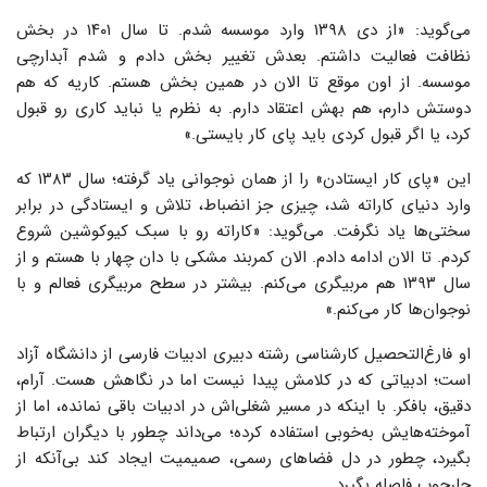
می‌گوید: «از دی ۱۳۹۸ وارد موسسه شدم. تا سال ۱۴۰۱ در بخش
نظافت فعالیت داشتم. بعدش تغییر بخش دادم و شدم آبدارچی
موسسه. از اون موقع تا الان در همین بخش هستم. کاریه که هم
دوستش دارم، هم بهش اعتقاد دارم. به نظرم یا نباید کاری رو قبول
کرد، یا اگر قبول کردی باید پای کار بایستی.»
این «پای کار ایستادن» را از همان نوجوانی یاد گرفته؛ سال ۱۳۸۳ که
وارد دنیای کاراته شد، چیزی جز انضباط، تلاش و ایستادگی در برابر
سختی‌ها یاد نگرفت. می‌گوید: «کاراته رو با سبک کیوکوشین شروع
کردم. تا الان ادامه دادم. الان کمربند مشکی با دان چهار با هستم و از
سال ۱۳۹۳ هم مربیگری می‌کنم. بیشتر در سطح مربیگری فعالم و با
نوجوان‌ها کار می‌کنم.»
او فارغ‌التحصیل کارشناسی رشته دبیری ادبیات فارسی از دانشگاه آزاد
است؛ ادبیاتی که در کلامش پیدا نیست اما در نگاهش هست. آرام،
دقیق، بافکر. با اینکه در مسیر شغلی‌اش در ادبیات باقی نمانده، اما از
آموخته‌هایش به‌خوبی استفاده کرده؛ می‌داند چطور با دیگران ارتباط
بگیرد، چطور در دل فضاهای رسمی، صمیمیت ایجاد کند بی‌آنکه از
چارچوب فاصله بگیرد.