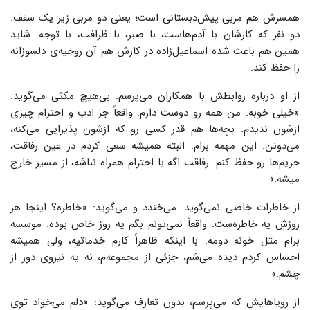
همسرش هم مربی پیش‌دبستانی است؛ یعنی دو مربی زیر یک سقف.
دو نفر که کارشان با آدم‌هاست، با صبر، با ظرافت، با توجه. شاید
همین هم باعث شده اسماعیل‌زاده در کارش هم آن روحیه‌ی دلسوزانه
را حفظ کند.
از او درباره روابطش با همکاران می‌پرسم. بی‌هیچ مکثی می‌گوید:
«خیلی خوبه. من همه رو دوست دارم. واقعاً جز ادب و احترام چیزی
ازشون ندیدم. بچه‌ها هم قدر کسی رو که ازشون پذیرایی می‌کنه،
می‌دونن. این مهمه برام. البته همیشه سعی کردم در عین رفاقت،
حریم‌ها رو حفظ کنم. رفاقت اگه با احترام همراه نباشه، از مسیر خارج
میشه.»
از خاطرات خاصی نمی‌گوید. می‌خندد و می‌گوید: «خاطره؟ اینجا هر
روزش یه خاطره‌ست. واقعاً نمی‌تونم بگم یه روز خاص بوده. موسسه
برام مثل خونه دومه. با اینکه ظاهراً کارم خدماتیه، ولی همیشه
احساس کردم دیده می‌شم، جزئی از مجموعه‌م، نه یه نیروی دور از
چشم.»
از رویاهایش که می‌پرسم، بدون تعارف می‌گوید: «دلم می‌خواد توی