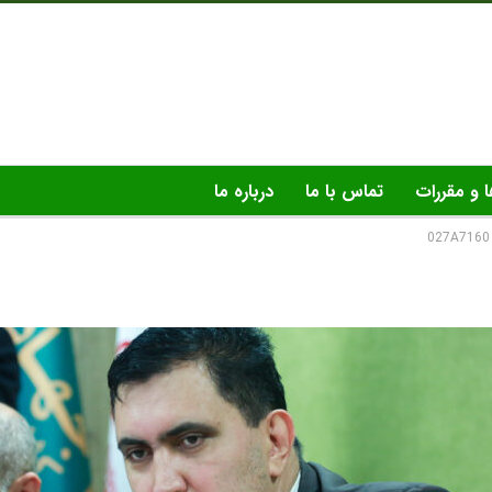
ا و مقررات
تماس با ما
درباره ما
027A7160