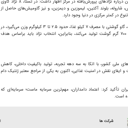
مدیر مرکز تولید مواد ژنتیکی گاوهای شیری و گوشتی ایران درباره نژادهای پرورش‌یافته در مرکز اظهار داشت: در تستا، ۸ نژاد گاوی
، شاروله، بلوند آکتین، لیموزین و دیمزین، و نیز گاومیش‌های حاصل از
نوع در کمتر مرکزی در دنیا وجود دارد.
وی با ارائه مثالی درباره کارایی نژادها ادامه داد: برای نمونه، گاو گوشتی با مصرف ۷ کیلو غذا، حدود ۲.۵ تا ۳ کیلوگرم وزن می‌گیرد، در
حالی که گاو هلشتاین با همان میزان خوراک فقط حدود ۷۰۰ گرم گوشت تولید می‌کند، بنابراین، انتخاب نژاد باید براساس هدف
‌های ملی کشور، با اتکا به سه دهه تجربه، تولید باکیفیت داخلی، کاهش
و ایفای نقش در امنیت غذایی، اکنون به یکی از مراجع معتبر ژنتیک دام
ن تأکید کرد: اعتماد دامداران، مهم‌ترین سرمایه ماست؛ سرمایه‌ای که
ده است.
شرکت ها
ا