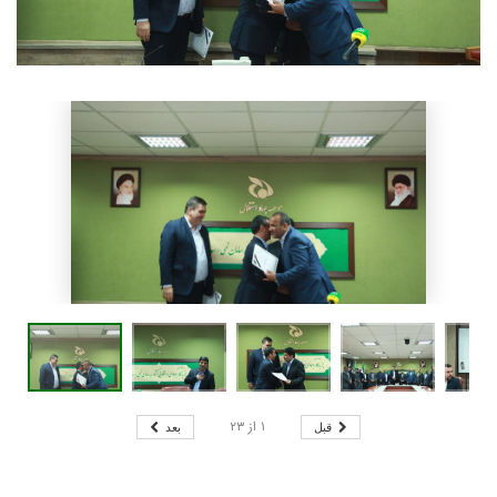
۱
از
۲۳
قبل
بعد