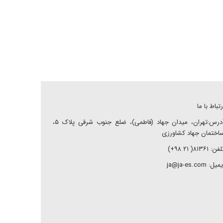
رتباط با ما
آدرس:تهران، میدان جهاد (فاطمی)، ضلع جنوب شرقی پلاک ۵،
اختمان جهاد کشاورزی
ن: ۸۱۳۶۱( ۲۱ ۹۸+)
میل: ja@ja-es.com