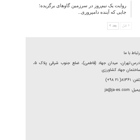
روایت یک نیم‌روز در سرزمین گاوهای برگزیده؛
جایی که آینده دامپروری…
قبل
بعد
رتباط با ما
آدرس:تهران، میدان جهاد (فاطمی)، ضلع جنوب شرقی پلاک ۵،
اختمان جهاد کشاورزی
ن: ۸۱۳۶۱( ۲۱ ۹۸+)
میل: ja@ja-es.com