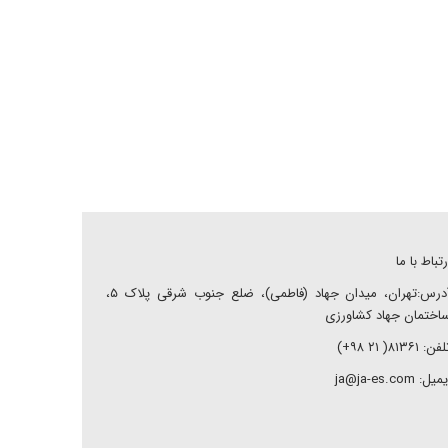
رتباط با ما
آدرس:تهران، میدان جهاد (فاطمی)، ضلع جنوب شرقی پلاک ۵،
اختمان جهاد کشاورزی
ن: ۸۱۳۶۱( ۲۱ ۹۸+)
میل: ja@ja-es.com