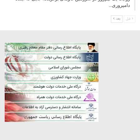
دامپروری…
قبل
بعد