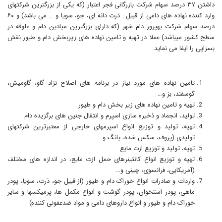
داشتن ۳۷ درصد سهام شرکت بازرگانی فجر اعتبار (که یکی از بزرگترین شرکتهای
وارد کننده نهاده های دامی از قبیل : ذرت دانه ای، جو، سویا و … می باشد) و ۶۰
درصد سهام شرکت بهپرور دام شهر (که دارای بزرگترین میادین دام و علوفه در
سطح کشور میباشد) عملا در تهیه و تامین نهاده های زیربخش دام و طیور نقش
بسزایی را ایفا می نماید.
تامین نهاده های مورد نیاز در برنامه های اصلاح نژاد گاو، گاومیش،
گوسفند، بز و…
تهیه و تامین نهاده های زیر بخش دام و طیور
تولید، انجماد و ذخیره سازی اسپرم و انتقال جنین های برگزیده دام
تهیه، تولید و توزیع انواع اسپرمهای خارجی از معتبرترین شرکتهای
تولیدی (پروف، سکس شده، یانگ و…
تهیه، تولید و توزیع ازت مایع
تهیه و توزیع انواع کانتینرهای حمل ازت مایع، در اندازه های مختلف
(آمریکایی، فرانسوی، چینی و…
واردات و صادرات انواع خوراک دام و طیور (از قبیل جو، ذرت، سویا، پودر
ماهی، پودر استخوان، پودر گوشت و انواع مکمل ها، پرمیکسها و سایر
خوراک دام و طیور و انواع داروهای دامی و مواد ضدعفونی کننده)