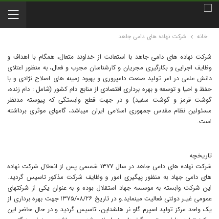
خانه
شرکت نهاده های دامی جاهد
شرکت نهاده های دامی جاهد با استعانت از خداوند متعال، همگام با اهداف و
وظایف اجرایی و بکارگیری مجریان و کارشناسان مجرب و فعال، به منظور اعتلای
دانش علمی در امر تولید صنعت دامپروری و بهبود زمینه های اصلاح نژادی و با
حفظ و احیا و توسعه و بهره برداری اقتصادی از منابع دام کشور (شامل : دام زنده،
گوشت قرمز و گوشت سفید) و در جهت قطع وابستگی که پیوسته مدنظر
مسئولین نظام مقدس جمهوری اسلامی ایران میباشد، گامهای موثری برداشته
است.
تاریخچه
شرکت نهاده های دامی جاهد در سال ۱۳۷۷ شمسی پس از انحلال شرکت نهاده
های دامی جهاد به منظور پیگیری امور و وظایف شرکت مذکور تاسیس گردید.
این شرکت وابسته به موسسه جهاد استقلال بوده و به عنوان یکی از شرکتهای
عمومی غیـر دولتی فعالیت مینماید.و در تاریخ ۱۳۷۵/۰۸/۲۶ جهت بهره برداری از
یک واحد مرکز تولید اسپرم گاو نر هلشتاین، تاسیس گردید و در حال حاضر این